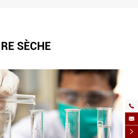
RE SÈCHE


