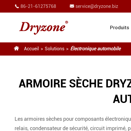
86-21-61275768
service@dryzone.biz


Produits

Accueil
Solutions
Électronique automobile
ARMOIRE SÈCHE DRY
AU
Les armoires sèches pour composants électroniques
relais, condensateur de sécurité, circuit imprimé, pl