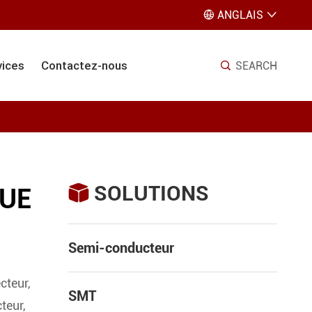
ANGLAIS


vices
Contactez-nous
SEARCH

SOLUTIONS

QUE
Semi-conducteur
cteur,
SMT
teur,