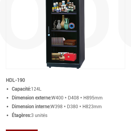
OD
HDL-190
Capacité:
124L
Dimension externe:
W400 * D408 * H895mm
Dimension interne:
W398 * D380 * H823mm
Étagères:
3 unités